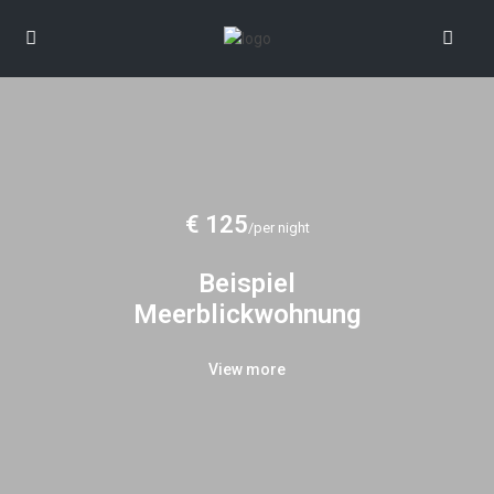
€ 125
/per night
Beispiel
Meerblickwohnung
View more