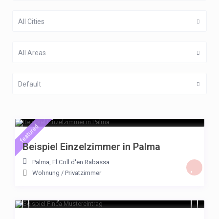
All Cities
€ 232
All Areas
/per night
Beispiel Finca mit Video
Default
View more
€ 23
/night
featured
Beispiel Einzelzimmer in Palma
Palma
,
El Coll d'en Rabassa
Wohnung
/
Privatzimmer
€ 180
/night