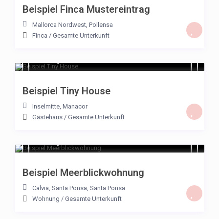
Beispiel Finca Mustereintrag
Mallorca Nordwest
,
Pollensa
€ 23
/per night
Finca
/
Gesamte Unterkunft
Beispiel Einzelzimmer in
€ 125
/night
Palma
Beispiel Tiny House
View more
Inselmitte
,
Manacor
Gästehaus
/
Gesamte Unterkunft
€ 125
/night
Beispiel Meerblickwohnung
Calvia, Santa Ponsa
,
Santa Ponsa
Wohnung
/
Gesamte Unterkunft