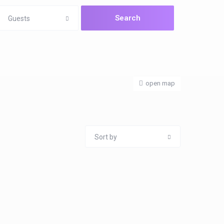
Guests
open map
Sort by