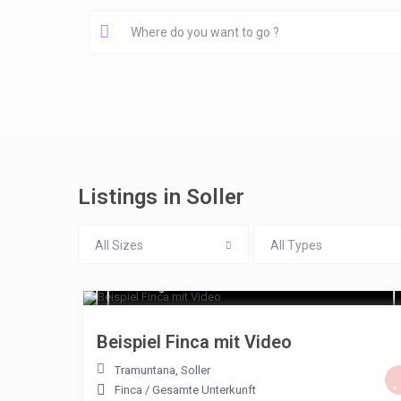
Listings in Soller
All Sizes
All Types
€ 232
/night
Beispiel Finca mit Video
Tramuntana
,
Soller
Finca
/
Gesamte Unterkunft