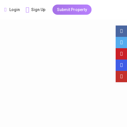
Login
Sign Up
Submit Property