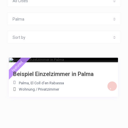
All Cities
Palma
Sort by
€ 23
/night
featured
Beispiel Einzelzimmer in Palma
Palma
,
El Coll d'en Rabassa
Wohnung
/
Privatzimmer