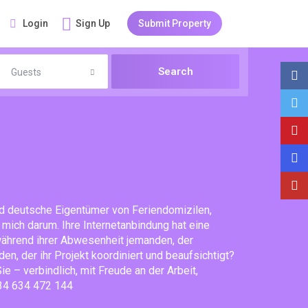
Login
Sign Up
Submit Property
Guests
nd deutsche Eigentümer von Feriendomizilen,
ich darum. Ihre Internetanbindung hat eine
während ihrer Abwesenheit jemanden, der
en, der ihr Projekt koordiniert und beaufsichtigt?
ie – verbindlich, mit Freude an der Arbeit,
+34 634 472 144