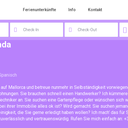
Ferienunterkünfte
Info
Kontakt
nda
 Spanisch
n auf Mallorca und betreue nunmehr in Selbständigkeit vorwiege
hnungen. Sie brauchen schnell einen Handwerker? Ich kümmere m
Techniker an. Sie suchen eine Gartenpflege oder wünschen sich 
ei ihrer Immobilie alles ok ist? Wird gemacht. Sie suchen jemand
einigkeit, die Sie gerne erledigt haben wollen? Ich mach’ das für S
zuverlässlich und vertrauenswürdig. Rufen Sie mich einfach an: 