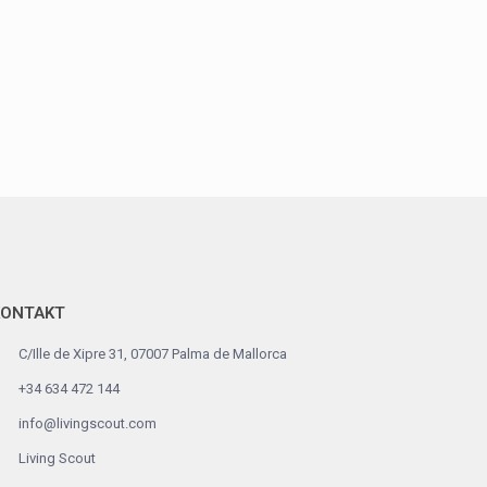
KONTAKT
C/Ille de Xipre 31, 07007 Palma de Mallorca
+34 634 472 144
info@livingscout.com
Living Scout