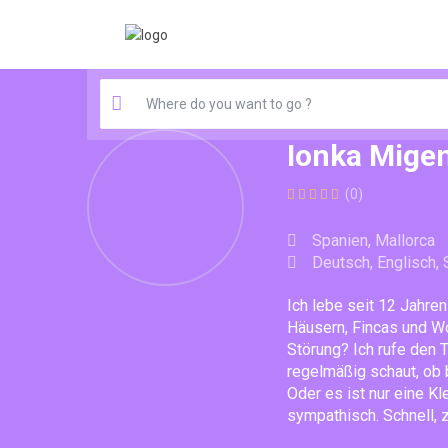
Ionka Mige
(0)
Spanien, Mallorca
Deutsch, Englisch,
Ich lebe seit 12 Jahre
Häusern, Fincas und Wo
Störung? Ich rufe den 
regelmäßig schaut, ob b
Oder es ist nur eine Kl
sympathisch. Schnell, 