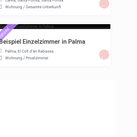
Calvia, Santa Ponsa
,
Santa Ponsa
Wohnung
/
Gesamte Unterkunft
€ 23
/night
eatured
Beispiel Einzelzimmer in Palma
Palma
,
El Coll d'en Rabassa
Wohnung
/
Privatzimmer