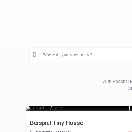
With Recent It
ca
€ 125
/night
Beispiel Tiny House