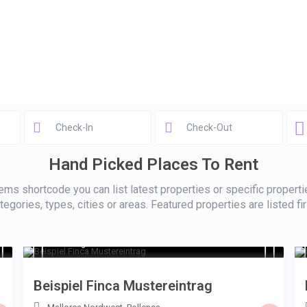
Hand Picked Places To Rent
ems shortcode you can list latest properties or specific properti
tegories, types, cities or areas. Featured properties are listed fir
€ 180
/night
Beispiel Finca Mustereintrag