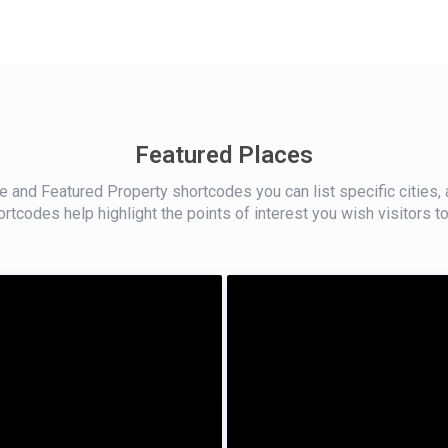
Featured Places
 and Featured Property shortcodes you can list specific cities, 
rtcodes help highlight the points of interest you wish visitors to