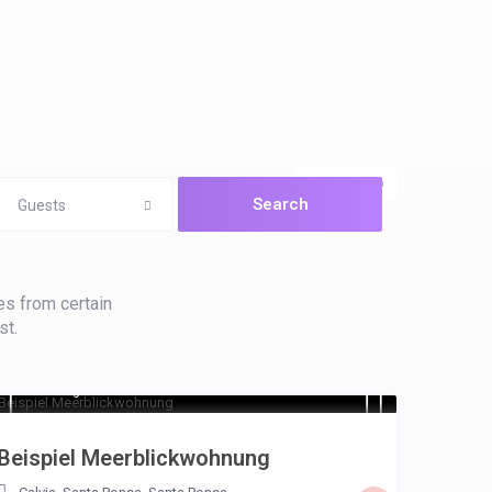
open map
Guests
es from certain
st.
€ 125
/night
Beispiel Meerblickwohnung