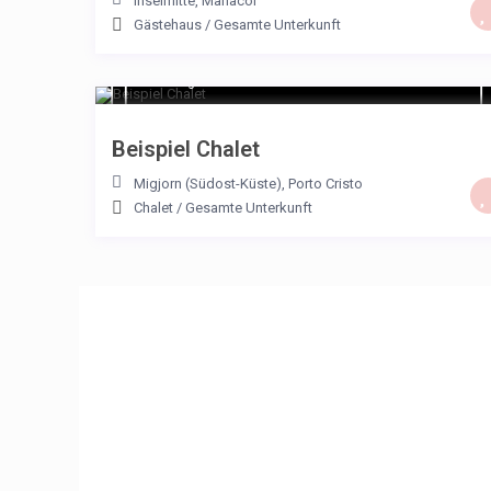
Inselmitte
,
Manacor
Gästehaus
/
Gesamte Unterkunft
€ 194
/night
Beispiel Chalet
Migjorn (Südost-Küste)
,
Porto Cristo
Chalet
/
Gesamte Unterkunft