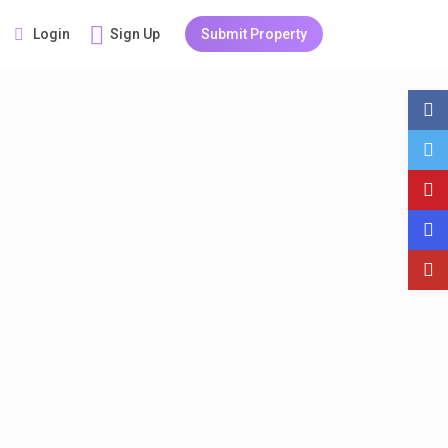
Login
Sign Up
Submit Property