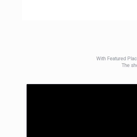
With Featured Place
The sho