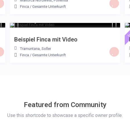
Mallorca Nordwest
,
Pollensa
Finca
/
Gesamte Unterkunft
€ 232
/night
f
Beispiel Finca mit Video
Tramuntana
,
Soller
Finca
/
Gesamte Unterkunft
Featured from Community
Use this shortcode to showcase a specific owner profile.