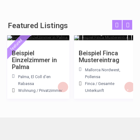
Featured Listings
€ 23
€ 180
/night
/night
featured
Beispiel
Beispiel Finca
Einzelzimmer in
Mustereintrag
Palma
Mallorca Nordwest
,
Palma
,
El Coll d'en
Pollensa
Rabassa
Finca
/
Gesamte
Wohnung
/
Privatzimmer
Unterkunft